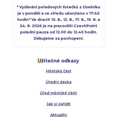
* Vydávání pořadových lístečků z číselníku
je v pondělí a ve středu ukončeno v 17:45
hodin
*
Ve dnech 10. 8., 12. 8., 17. 8., 19. 8. a
24. 8. 2026 je na pracovišti CzechPoint
polední pauza od 12.00 do 12.45 hodin.
Děkujeme za pochopení.
Pondělí:
Pondělí:
8:00 - 18:00
8:00 - 18:00
Užitečné odkazy
Úterý:
Úterý:
8:00 - 16:00
8:00 - 13:00
Městská část
Středa:
Středa:
8:00 - 18:00
8:00 - 18:00
Úřední deska
Čtvrtek:
Čtvrtek:
8:00 - 16:00
8:00 - 13:00
Úřad městské části
Pátek:
8:00 - 14:30
Jak si zařídit
Aktuality