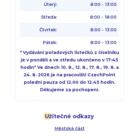
Úterý:
8:00 - 13:00
Středa:
8:00 - 18:00
Čtvrtek:
8:00 - 13:00
Pátek:
8:00 - 13:00
* Vydávání pořadových lístečků z číselníku
je v pondělí a ve středu ukončeno v 17:45
hodin
*
Ve dnech 10. 8., 12. 8., 17. 8., 19. 8. a
24. 8. 2026 je na pracovišti CzechPoint
polední pauza od 12.00 do 12.45 hodin.
Děkujeme za pochopení.
Pondělí:
Pondělí:
8:00 - 18:00
8:00 - 18:00
Užitečné odkazy
Úterý:
Úterý:
8:00 - 16:00
8:00 - 13:00
Městská část
Středa:
Středa:
8:00 - 18:00
8:00 - 18:00