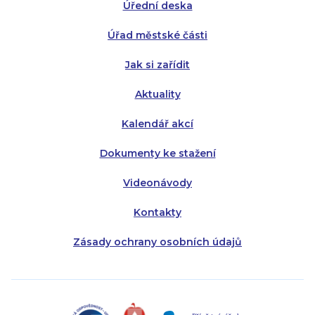
Úřední deska
Čtvrtek:
Čtvrtek:
8:00 - 16:00
8:00 - 13:00
Úřad městské části
Pátek:
8:00 - 14:30
Jak si zařídit
Aktuality
Kalendář akcí
Dokumenty ke stažení
Videonávody
Kontakty
Zásady ochrany osobních údajů