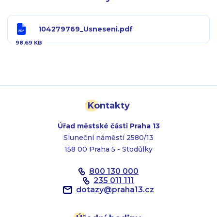
104279769_Usneseni.pdf
98,69 KB
Kontakty
Úřad městské části Praha 13
Sluneční náměstí 2580/13
158 00 Praha 5 - Stodůlky
800 130 000
235 011 111
dotazy
@
praha13.cz