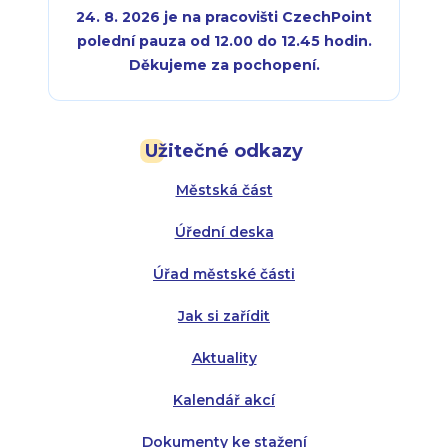
24. 8. 2026 je na pracovišti CzechPoint
polední pauza od 12.00 do 12.45 hodin.
Děkujeme za pochopení.
Pondělí:
Pondělí:
8:00 - 18:00
8:00 - 18:00
Užitečné odkazy
Úterý:
Úterý:
8:00 - 16:00
8:00 - 13:00
Městská část
Středa:
Středa:
8:00 - 18:00
8:00 - 18:00
Úřední deska
Čtvrtek:
Čtvrtek:
8:00 - 16:00
8:00 - 13:00
Úřad městské části
Pátek:
8:00 - 14:30
Jak si zařídit
Aktuality
Kalendář akcí
Dokumenty ke stažení