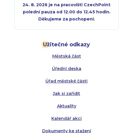
24. 8. 2026 je na pracovišti CzechPoint
polední pauza od 12.00 do 12.45 hodin.
Děkujeme za pochopení.
Pondělí:
Pondělí:
8:00 - 18:00
8:00 - 18:00
Užitečné odkazy
Úterý:
Úterý:
8:00 - 16:00
8:00 - 13:00
Městská část
Středa:
Středa:
8:00 - 18:00
8:00 - 18:00
Úřední deska
Čtvrtek:
Čtvrtek:
8:00 - 16:00
8:00 - 13:00
Úřad městské části
Pátek:
8:00 - 14:30
Jak si zařídit
Aktuality
Kalendář akcí
Dokumenty ke stažení