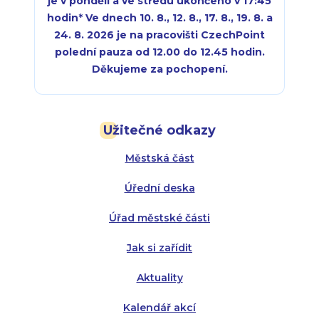
je v pondělí a ve středu ukončeno v 17:45
hodin
*
Ve dnech 10. 8., 12. 8., 17. 8., 19. 8. a
24. 8. 2026 je na pracovišti CzechPoint
polední pauza od 12.00 do 12.45 hodin.
Děkujeme za pochopení.
Pondělí:
Pondělí:
8:00 - 18:00
8:00 - 18:00
Užitečné odkazy
Úterý:
Úterý:
8:00 - 16:00
8:00 - 13:00
Městská část
Středa:
Středa:
8:00 - 18:00
8:00 - 18:00
Úřední deska
Čtvrtek:
Čtvrtek:
8:00 - 16:00
8:00 - 13:00
Úřad městské části
Pátek:
8:00 - 14:30
Jak si zařídit
Aktuality
Kalendář akcí