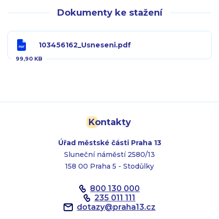
Dokumenty ke stažení
103456162_Usneseni.pdf
99,90 KB
Kontakty
Úřad městské části Praha 13
Sluneční náměstí 2580/13
158 00 Praha 5 - Stodůlky
800 130 000
235 011 111
dotazy
@
praha13.cz