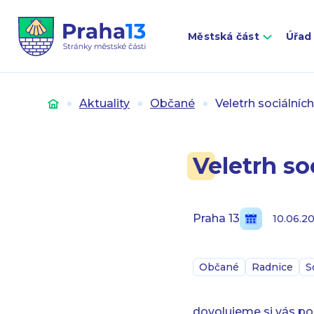
Městská část
Úřad
Úvod
Aktuality
Občané
Veletrh sociálníc
Veletrh so
Praha 13
10.06.2
Občané
Radnice
S
dovolujeme si vás poz