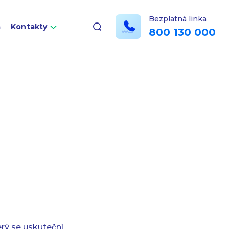
Bezplatná linka
a
Kontakty
800 130 000
erý se uskuteční