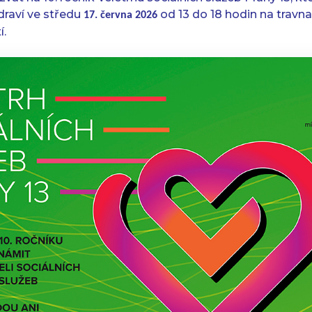
raví ve středu
od 13 do 18 hodin na travna
17. června 2026
í.