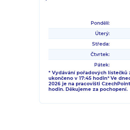
Pondělí:
Úterý:
Středa:
Čtvrtek:
Pátek:
* Vydávání pořadových lístečků z
ukončeno v 17:45 hodin
*
Ve dnech 
2026 je na pracovišti CzechPoint
hodin. Děkujeme za pochopení.
Pondělí:
Pondělí:
Úterý:
Úterý:
Středa:
Středa: