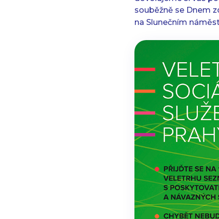
souběžně se Dnem zd
na Slunečním náměst