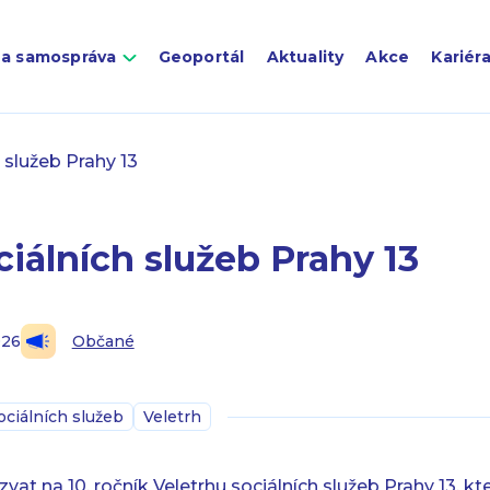
 a samospráva
Geoportál
Aktuality
Akce
Kariér
h služeb Prahy 13
ciálních služeb Prahy 13
026
Občané
ociálních služeb
Veletrh
vat na 10. ročník Veletrhu sociálních služeb Prahy 13, kt