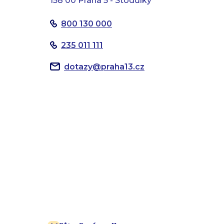
158 00 Praha 5 - Stodůlky
800 130 000
235 011 111
dotazy
@
praha13.cz