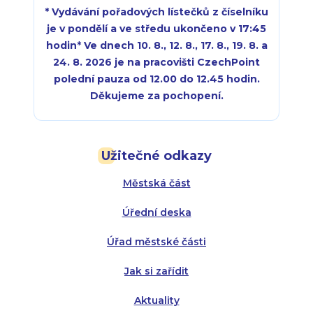
* Vydávání pořadových lístečků z číselníku
je v pondělí a ve středu ukončeno v 17:45
hodin
*
Ve dnech 10. 8., 12. 8., 17. 8., 19. 8. a
24. 8. 2026 je na pracovišti CzechPoint
polední pauza od 12.00 do 12.45 hodin.
Děkujeme za pochopení.
Pondělí:
Pondělí:
8:00 - 18:00
8:00 - 18:00
Užitečné odkazy
Úterý:
Úterý:
8:00 - 16:00
8:00 - 13:00
Městská část
Středa:
Středa:
8:00 - 18:00
8:00 - 18:00
Úřední deska
Čtvrtek:
Čtvrtek:
8:00 - 16:00
8:00 - 13:00
Úřad městské části
Pátek:
8:00 - 14:30
Jak si zařídit
Aktuality