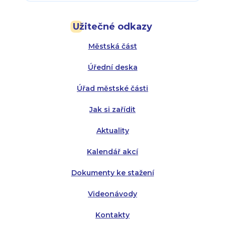
Pondělí:
Pondělí:
8:00 - 18:00
8:00 - 18:00
Užitečné odkazy
Úterý:
Úterý:
8:00 - 16:00
8:00 - 13:00
Městská část
Středa:
Středa:
8:00 - 18:00
8:00 - 18:00
Úřední deska
Čtvrtek:
Čtvrtek:
8:00 - 16:00
8:00 - 13:00
Úřad městské části
Pátek:
8:00 - 14:30
Jak si zařídit
Aktuality
Kalendář akcí
Dokumenty ke stažení
Videonávody
Kontakty