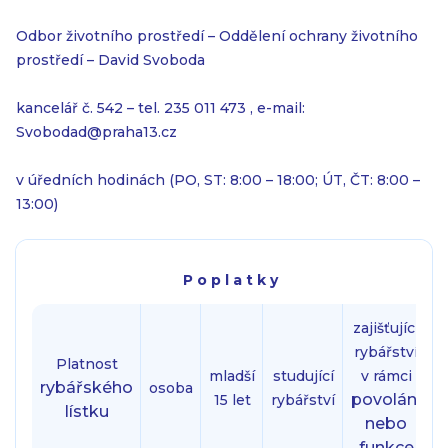
Odbor životního prostředí – Oddělení ochrany životního
prostředí – David Svoboda
kancelář č. 542 – tel. 235 011 473 , e-mail:
Svobodad@praha13.cz
v úředních hodinách (PO, ST: 8:00 – 18:00; ÚT, ČT: 8:00 –
13:00)
P o p l a t k y
zajišťující
rybářství
Platnost
mladší
studující
v rámci
rybářského
osoba
povolání
15 let
rybářství
lístku
nebo
funkce