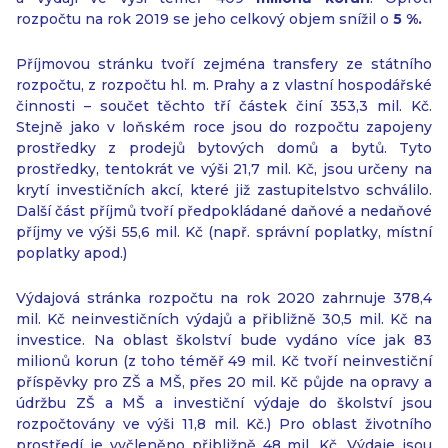
rozpočtu na rok 2019 se jeho celkový objem snížil o
5 %.
Příjmovou stránku tvoří zejména transfery ze státního
rozpočtu, z rozpočtu hl. m. Prahy a z vlastní hospodářské
činnosti – součet těchto tří částek činí 353,3 mil. Kč.
Stejně jako v loňském roce jsou do rozpočtu zapojeny
prostředky z prodejů bytových domů a bytů. Tyto
prostředky, tentokrát ve výši 21,7 mil. Kč, jsou určeny na
krytí investičních akcí, které již zastupitelstvo schválilo.
Další část příjmů tvoří předpokládané daňové a nedaňové
příjmy ve výši 55,6 mil. Kč (např. správní poplatky, místní
poplatky apod.)
Výdajová stránka rozpočtu na rok 2020 zahrnuje 378,4
mil. Kč neinvestičních výdajů a přibližně 30,5 mil. Kč na
investice. Na oblast školství bude vydáno více jak 83
milionů korun (z toho téměř 49 mil. Kč tvoří neinvestiční
příspěvky pro ZŠ a MŠ, přes 20 mil. Kč půjde na opravy a
údržbu ZŠ a MŠ a investiční výdaje do školství jsou
rozpočtovány ve výši 11,8 mil. Kč.) Pro oblast životního
prostředí je vyčleněno přibližně 48 mil. Kč. Výdaje jsou