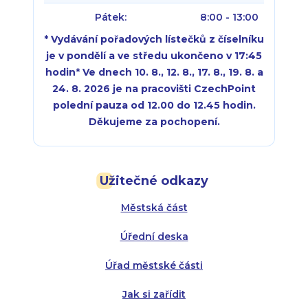
Pátek:
8:00 - 13:00
* Vydávání pořadových lístečků z číselníku
je v pondělí a ve středu ukončeno v 17:45
hodin
*
Ve dnech 10. 8., 12. 8., 17. 8., 19. 8. a
24. 8. 2026 je na pracovišti CzechPoint
polední pauza od 12.00 do 12.45 hodin.
Děkujeme za pochopení.
Pondělí:
Pondělí:
8:00 - 18:00
8:00 - 18:00
Užitečné odkazy
Úterý:
Úterý:
8:00 - 16:00
8:00 - 13:00
Městská část
Středa:
Středa:
8:00 - 18:00
8:00 - 18:00
Úřední deska
Čtvrtek:
Čtvrtek:
8:00 - 16:00
8:00 - 13:00
Úřad městské části
Pátek:
8:00 - 14:30
Jak si zařídit