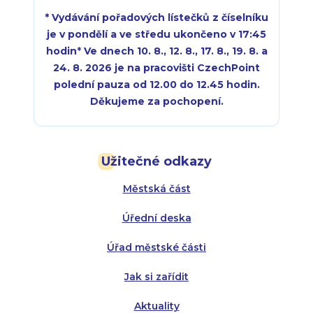
* Vydávání pořadových lístečků z číselníku
je v pondělí a ve středu ukončeno v 17:45
hodin
*
Ve dnech 10. 8., 12. 8., 17. 8., 19. 8. a
24. 8. 2026 je na pracovišti CzechPoint
polední pauza od 12.00 do 12.45 hodin.
Děkujeme za pochopení.
Pondělí:
Pondělí:
8:00 - 18:00
8:00 - 18:00
Užitečné odkazy
Úterý:
Úterý:
8:00 - 16:00
8:00 - 13:00
Městská část
Středa:
Středa:
8:00 - 18:00
8:00 - 18:00
Úřední deska
Čtvrtek:
Čtvrtek:
8:00 - 16:00
8:00 - 13:00
Úřad městské části
Pátek:
8:00 - 14:30
Jak si zařídit
Aktuality