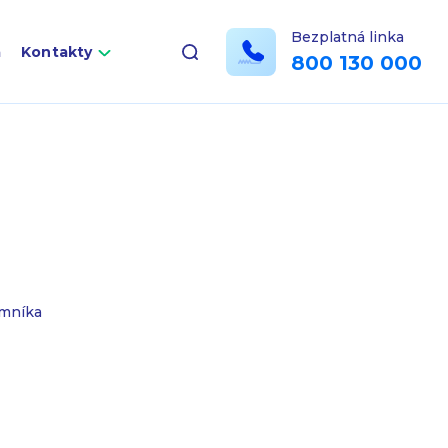
Bezplatná linka
a
Kontakty
800 130 000
emníka