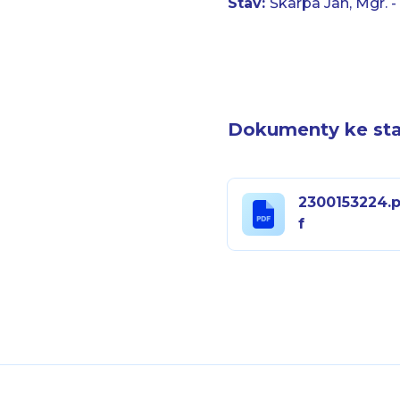
Stav:
Škarpa Jan, Mgr. 
Dokumenty ke sta
2300153224.
f