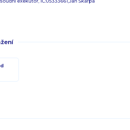
- soudní exekutor, IČ:05333661,Jan Škarpa
žení
pd