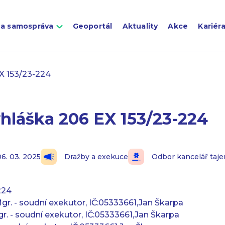
 a samospráva
Geoportál
Aktuality
Akce
Kariér
X 153/23-224
hláška 206 EX 153/23-224
06. 03. 2025
Dražby a exekuce
Odbor kancelář taj
224
gr. - soudní exekutor, IČ:05333661,Jan Škarpa
r. - soudní exekutor, IČ:05333661,Jan Škarpa