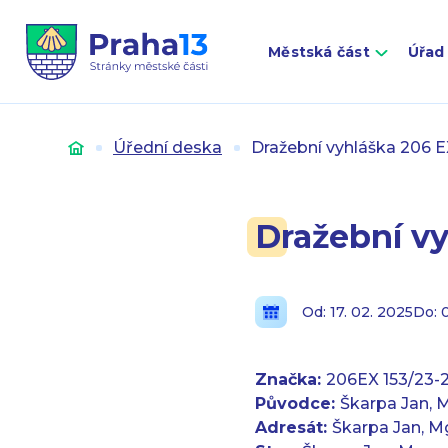
Městská část
Úřad
Úvod
Úřední deska
Dražební vyhláška 206 E
Dražební vy
Od: 17. 02. 2025
Do: 
Značka:
206EX 153/23-
Původce:
Škarpa Jan, M
Adresát:
Škarpa Jan, Mg