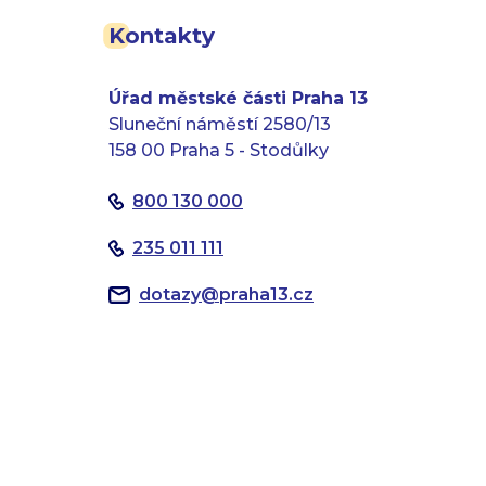
Kontakty
Úřad městské části Praha 13
Sluneční náměstí 2580/13
158 00 Praha 5 - Stodůlky
800 130 000
235 011 111
dotazy
@
praha13.cz