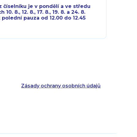
 číselníku je v pondělí a ve středu
10. 8., 12. 8., 17. 8., 19. 8. a 24. 8.
 polední pauza od 12.00 do 12.45
8:00 - 18:00
8:00 - 18:00
8:00 - 16:00
8:00 - 13:00
8:00 - 18:00
8:00 - 18:00
8:00 - 16:00
8:00 - 13:00
Zásady ochrany osobních údajů
8:00 - 14:30