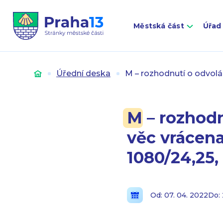
Městská část
Úřad
Úvod
Úřední deska
M – rozhodnutí o odvolán
M – rozhodn
věc vrácena
1080/24,25,
Od: 07. 04. 2022
Do: 