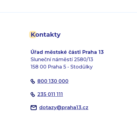
Kontakty
Úřad městské části Praha 13
Sluneční náměstí 2580/13
158 00 Praha 5 - Stodůlky
800 130 000
235 011 111
dotazy
@
praha13.cz