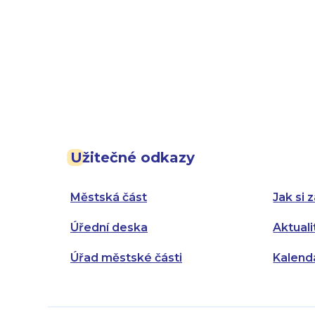
Užitečné odkazy
Městská část
Jak si z
Úřední deska
Aktuali
Úřad městské části
Kalend