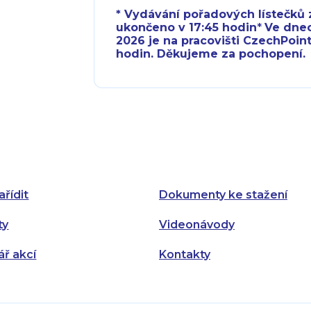
* Vydávání pořadových lístečků z
ukončeno v 17:45 hodin
*
Ve dnech 
2026 je na pracovišti CzechPoint
hodin. Děkujeme za pochopení.
Pondělí:
Pondělí:
Úterý:
Úterý:
Středa:
Středa:
Čtvrtek:
Čtvrtek:
ařídit
Dokumenty ke stažení
Pátek:
ty
Videonávody
ář akcí
Kontakty