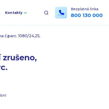
Bezplatná linka
a
Kontakty
800 130 000
a č.parc. 1080/24,25,
 zrušeno,
c.
ební