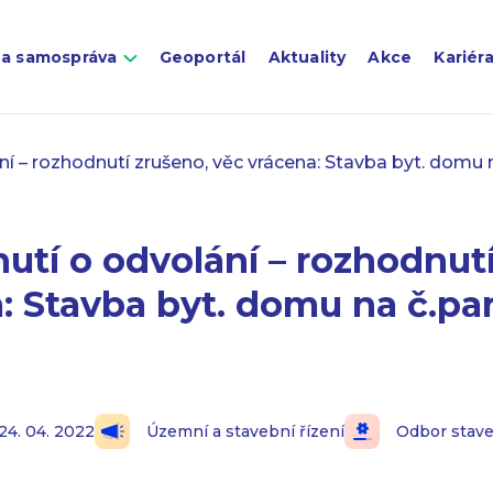
 a samospráva
Geoportál
Aktuality
Akce
Kariér
í – rozhodnutí zrušeno, věc vrácena: Stavba byt. domu n
utí o odvolání – rozhodnutí
: Stavba byt. domu na č.par
24. 04. 2022
Územní a stavební řízení
Odbor stav