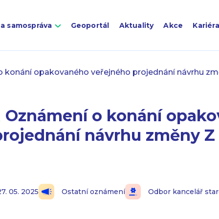
 a samospráva
Geoportál
Aktuality
Akce
Kariér
onání opakovaného veřejného projednání návrhu z
Oznámení o konání opako
projednání návrhu změny Z
27. 05. 2025
Ostatní oznámení
Odbor kancelář star