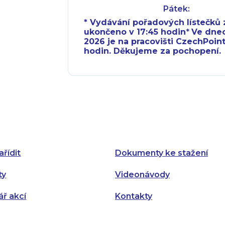
Pátek:
* Vydávání pořadových lístečků z
ukončeno v 17:45 hodin
*
Ve dnech 
2026 je na pracovišti CzechPoint
hodin. Děkujeme za pochopení.
Pondělí:
Pondělí:
Úterý:
Úterý:
Středa:
Středa:
Čtvrtek:
Čtvrtek:
ařídit
Dokumenty ke stažení
Pátek:
ty
Videonávody
ář akcí
Kontakty