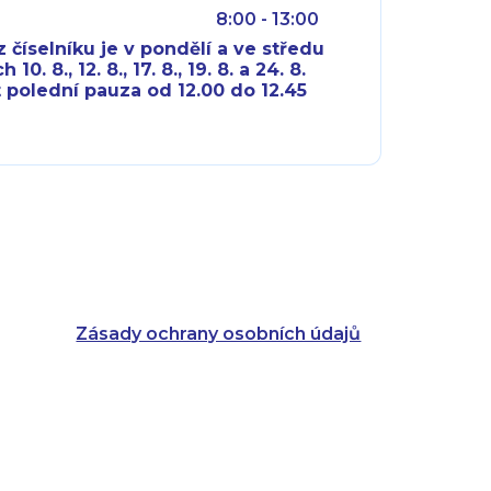
8:00 - 13:00
 číselníku je v pondělí a ve středu
10. 8., 12. 8., 17. 8., 19. 8. a 24. 8.
 polední pauza od 12.00 do 12.45
8:00 - 18:00
8:00 - 18:00
8:00 - 16:00
8:00 - 13:00
8:00 - 18:00
8:00 - 18:00
8:00 - 16:00
8:00 - 13:00
Zásady ochrany osobních údajů
8:00 - 14:30