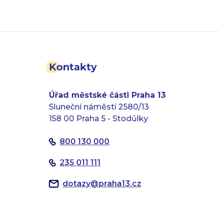
Kontakty
Úřad městské části Praha 13
Sluneční náměstí 2580/13
158 00 Praha 5 - Stodůlky
800 130 000
235 011 111
dotazy
@
praha13.cz