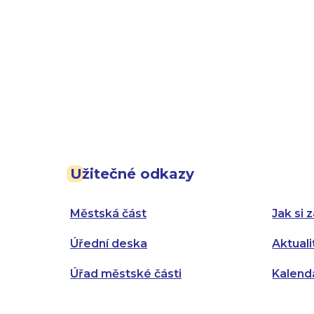
Užitečné odkazy
Městská část
Jak si z
Úřední deska
Aktuali
Úřad městské části
Kalend