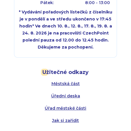
Pátek:
8:00 - 13:00
* Vydávání pořadových lístečků z číselníku
je v pondělí a ve středu ukončeno v 17:45
hodin
*
Ve dnech 10. 8., 12. 8., 17. 8., 19. 8. a
24. 8. 2026 je na pracovišti CzechPoint
polední pauza od 12.00 do 12.45 hodin.
Děkujeme za pochopení.
Pondělí:
Pondělí:
8:00 - 18:00
8:00 - 18:00
Užitečné odkazy
Úterý:
Úterý:
8:00 - 16:00
8:00 - 13:00
Městská část
Středa:
Středa:
8:00 - 18:00
8:00 - 18:00
Úřední deska
Čtvrtek:
Čtvrtek:
8:00 - 16:00
8:00 - 13:00
Úřad městské části
Pátek:
8:00 - 14:30
Jak si zařídit