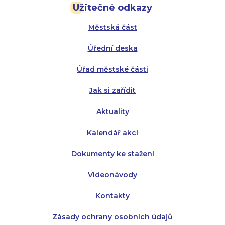
Užitečné odkazy
Úterý:
Úterý:
8:00 - 16:00
8:00 - 13:00
Městská část
Středa:
Středa:
8:00 - 18:00
8:00 - 18:00
Úřední deska
Čtvrtek:
Čtvrtek:
8:00 - 16:00
8:00 - 13:00
Úřad městské části
Pátek:
8:00 - 14:30
Jak si zařídit
Aktuality
Kalendář akcí
Dokumenty ke stažení
Videonávody
Kontakty
Zásady ochrany osobních údajů