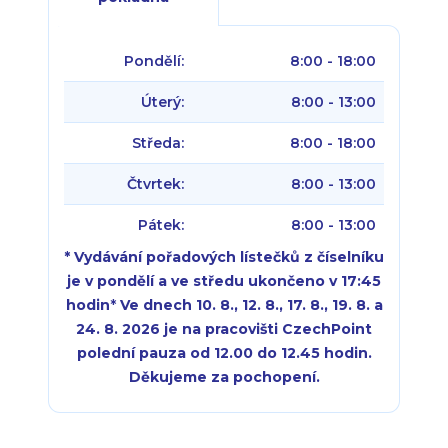
Pondělí:
8:00 - 18:00
Úterý:
8:00 - 13:00
Středa:
8:00 - 18:00
Čtvrtek:
8:00 - 13:00
Pátek:
8:00 - 13:00
* Vydávání pořadových lístečků z číselníku
je v pondělí a ve středu ukončeno v 17:45
hodin
*
Ve dnech 10. 8., 12. 8., 17. 8., 19. 8. a
24. 8. 2026 je na pracovišti CzechPoint
polední pauza od 12.00 do 12.45 hodin.
Děkujeme za pochopení.
Pondělí:
Pondělí:
8:00 - 18:00
8:00 - 18:00