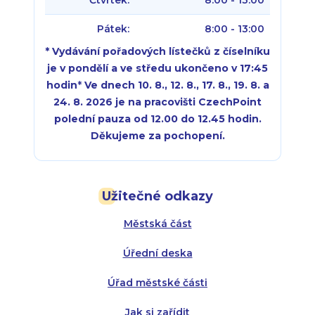
Čtvrtek:
8:00 - 13:00
Pátek:
8:00 - 13:00
* Vydávání pořadových lístečků z číselníku
je v pondělí a ve středu ukončeno v 17:45
hodin
*
Ve dnech 10. 8., 12. 8., 17. 8., 19. 8. a
24. 8. 2026 je na pracovišti CzechPoint
polední pauza od 12.00 do 12.45 hodin.
Děkujeme za pochopení.
Pondělí:
Pondělí:
8:00 - 18:00
8:00 - 18:00
Užitečné odkazy
Úterý:
Úterý:
8:00 - 16:00
8:00 - 13:00
Městská část
Středa:
Středa:
8:00 - 18:00
8:00 - 18:00
Úřední deska
Čtvrtek:
Čtvrtek:
8:00 - 16:00
8:00 - 13:00
Úřad městské části
Pátek:
8:00 - 14:30
Jak si zařídit