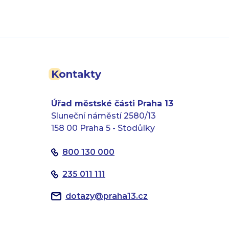
Kontakty
Úřad městské části Praha 13
Sluneční náměstí 2580/13
158 00 Praha 5 - Stodůlky
800 130 000
235 011 111
dotazy
@
praha13.cz