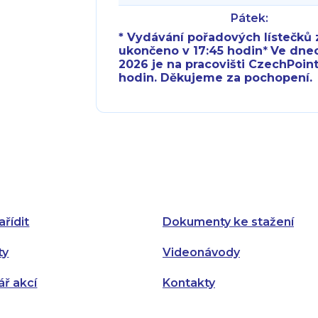
Pátek:
* Vydávání pořadových lístečků z
ukončeno v 17:45 hodin
*
Ve dnech 
2026 je na pracovišti CzechPoint
hodin. Děkujeme za pochopení.
Pondělí:
Pondělí:
Úterý:
Úterý:
Středa:
Středa:
Čtvrtek:
Čtvrtek:
ařídit
Dokumenty ke stažení
Pátek:
ty
Videonávody
ář akcí
Kontakty