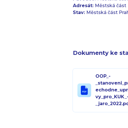
Adresát:
Městská část 
Stav:
Městská část Pra
Dokumenty ke sta
OOP_-
_stanoveni_p
echodne_upr
vy_pro_KUK_
_jaro_2022.p