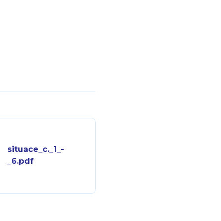
situace_c._1_-
_6.pdf