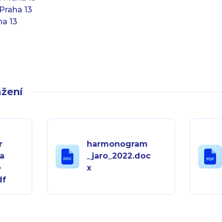
Praha 13
ha 13
žení
r
harmonogram
a
_jaro_2022.doc
-
x
df