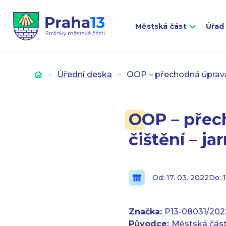
Městská část
Úřad
Úvod
Úřední deska
OOP – přechodná úprava 
OOP – přec
čištění – ja
Od: 17. 03. 2022
Do: 
Značka:
P13-08031/202
Původce:
Městská část