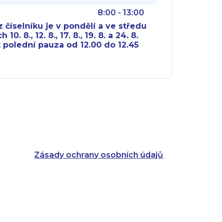
8:00 - 13:00
 číselníku je v pondělí a ve středu
10. 8., 12. 8., 17. 8., 19. 8. a 24. 8.
 polední pauza od 12.00 do 12.45
8:00 - 18:00
8:00 - 18:00
8:00 - 16:00
8:00 - 13:00
8:00 - 18:00
8:00 - 18:00
8:00 - 16:00
8:00 - 13:00
Zásady ochrany osobních údajů
8:00 - 14:30