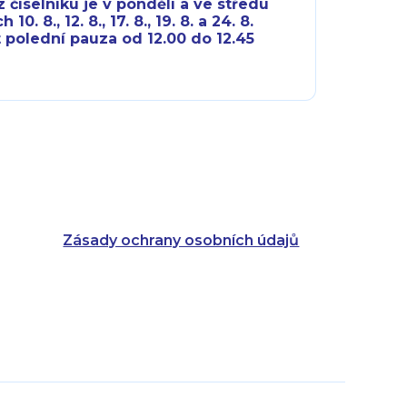
 číselníku je v pondělí a ve středu
10. 8., 12. 8., 17. 8., 19. 8. a 24. 8.
 polední pauza od 12.00 do 12.45
8:00 - 18:00
8:00 - 18:00
8:00 - 16:00
8:00 - 13:00
8:00 - 18:00
8:00 - 18:00
8:00 - 16:00
8:00 - 13:00
Zásady ochrany osobních údajů
8:00 - 14:30