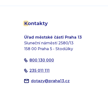
Kontakty
Úřad městské části Praha 13
Sluneční náměstí 2580/13
158 00 Praha 5 - Stodůlky
800 130 000
235 011 111
dotazy
@
praha13.cz