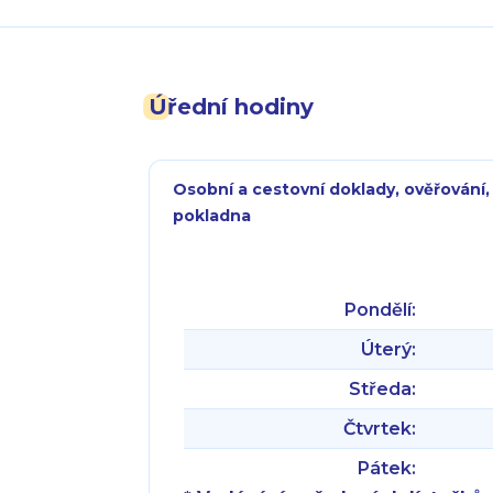
Úřední hodiny
Osobní a cestovní doklady, ověřování,
pokladna
Pondělí:
Úterý:
Středa:
Čtvrtek:
Pátek: