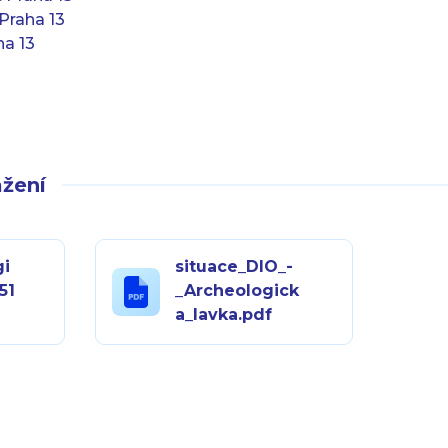
Praha 13
ha 13
žení
gi
situace_DIO_-
51
_Archeologick
a_lavka.pdf