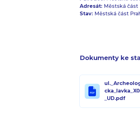
Adresát:
Městská část 
Stav:
Městská část Pra
Dokumenty ke sta
ul._Archeolo
cka_lavka_X0
_UD.pdf