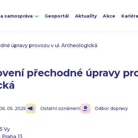
 a samospráva
Geoportál
Aktuality
Akce
Kariér
né úpravy provozu v ul. Archeologická
vení přechodné úpravy pro
cká
06. 05. 2025
Ostatní oznámení
Odbor dopravy
5 Vy
 Praha 13