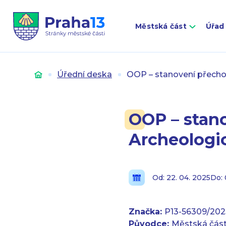
Městská část
Úřad
Úvod
Úřední deska
OOP – stanovení přechod
OOP – stano
Archeologi
Od: 22. 04. 2025
Do: 
Značka:
P13-56309/202
Původce:
Městská část