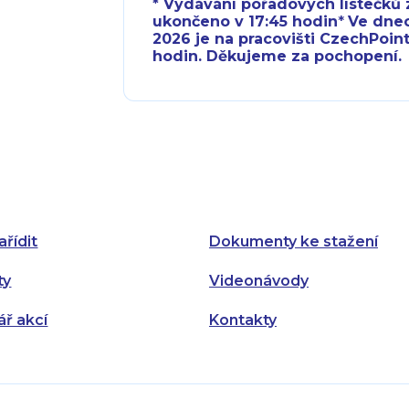
* Vydávání pořadových lístečků z
ukončeno v 17:45 hodin
*
Ve dnech 
2026 je na pracovišti CzechPoint
hodin. Děkujeme za pochopení.
Pondělí:
Pondělí:
Úterý:
Úterý:
Středa:
Středa:
Čtvrtek:
Čtvrtek:
ařídit
Dokumenty ke stažení
Pátek:
ty
Videonávody
ář akcí
Kontakty