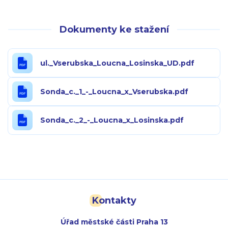
Dokumenty ke stažení
ul._Vserubska_Loucna_Losinska_UD.pdf
Sonda_c._1_-_Loucna_x_Vserubska.pdf
Sonda_c._2_-_Loucna_x_Losinska.pdf
Kontakty
Úřad městské části Praha 13