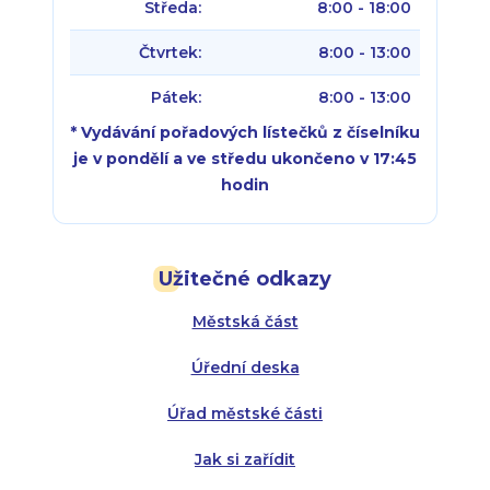
Středa:
8:00 - 18:00
Čtvrtek:
8:00 - 13:00
Pátek:
8:00 - 13:00
* Vydávání pořadových lístečků z číselníku
je v pondělí a ve středu ukončeno v 17:45
hodin
Pondělí:
Pondělí:
8:00 - 18:00
8:00 - 18:00
Užitečné odkazy
Úterý:
Úterý:
8:00 - 16:00
8:00 - 13:00
Městská část
Středa:
Středa:
8:00 - 18:00
8:00 - 18:00
Úřední deska
Čtvrtek:
Čtvrtek:
8:00 - 16:00
8:00 - 13:00
Úřad městské části
Pátek:
8:00 - 14:30
Jak si zařídit