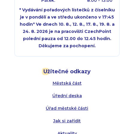
Pátek:
8:00 - 13:00
* Vydávání pořadových lístečků z číselníku
je v pondělí a ve středu ukončeno v 17:45
hodin
*
Ve dnech 10. 8., 12. 8., 17. 8., 19. 8. a
24. 8. 2026 je na pracovišti CzechPoint
polední pauza od 12.00 do 12.45 hodin.
Děkujeme za pochopení.
Pondělí:
Pondělí:
8:00 - 18:00
8:00 - 18:00
Užitečné odkazy
Úterý:
Úterý:
8:00 - 16:00
8:00 - 13:00
Městská část
Středa:
Středa:
8:00 - 18:00
8:00 - 18:00
Úřední deska
Čtvrtek:
Čtvrtek:
8:00 - 16:00
8:00 - 13:00
Úřad městské části
Pátek:
8:00 - 14:30
Jak si zařídit
Aktuality