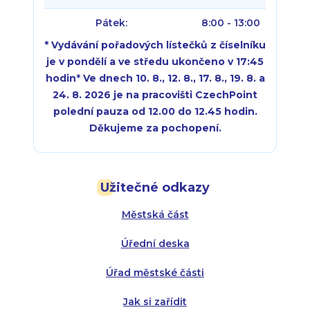
Pátek:
8:00 - 13:00
* Vydávání pořadových lístečků z číselníku
je v pondělí a ve středu ukončeno v 17:45
hodin
*
Ve dnech 10. 8., 12. 8., 17. 8., 19. 8. a
24. 8. 2026 je na pracovišti CzechPoint
polední pauza od 12.00 do 12.45 hodin.
Děkujeme za pochopení.
Pondělí:
Pondělí:
8:00 - 18:00
8:00 - 18:00
Užitečné odkazy
Úterý:
Úterý:
8:00 - 16:00
8:00 - 13:00
Městská část
Středa:
Středa:
8:00 - 18:00
8:00 - 18:00
Úřední deska
Čtvrtek:
Čtvrtek:
8:00 - 16:00
8:00 - 13:00
Úřad městské části
Pátek:
8:00 - 14:30
Jak si zařídit