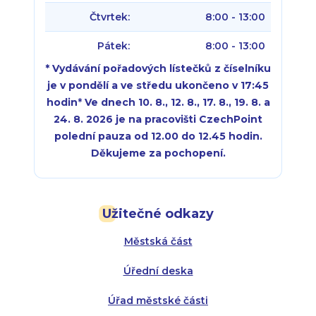
Čtvrtek:
8:00 - 13:00
Pátek:
8:00 - 13:00
* Vydávání pořadových lístečků z číselníku
je v pondělí a ve středu ukončeno v 17:45
hodin
*
Ve dnech 10. 8., 12. 8., 17. 8., 19. 8. a
24. 8. 2026 je na pracovišti CzechPoint
polední pauza od 12.00 do 12.45 hodin.
Děkujeme za pochopení.
Pondělí:
Pondělí:
8:00 - 18:00
8:00 - 18:00
Užitečné odkazy
Úterý:
Úterý:
8:00 - 16:00
8:00 - 13:00
Městská část
Středa:
Středa:
8:00 - 18:00
8:00 - 18:00
Úřední deska
Čtvrtek:
Čtvrtek:
8:00 - 16:00
8:00 - 13:00
Úřad městské části
Pátek:
8:00 - 14:30