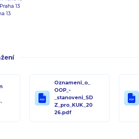
Praha 13
ha 13
žení
Oznameni_o_
m
OOP_-
_stanoveni_SD
.
Z_pro_KUK_20
26.pdf