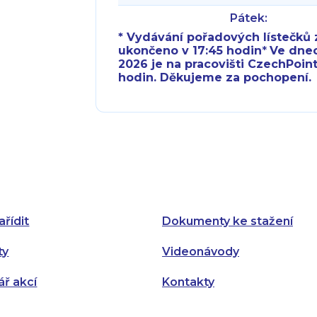
Pátek:
* Vydávání pořadových lístečků z
ukončeno v 17:45 hodin
*
Ve dnech 
2026 je na pracovišti CzechPoint
hodin. Děkujeme za pochopení.
Pondělí:
Pondělí:
Úterý:
Úterý:
Středa:
Středa:
Čtvrtek:
Čtvrtek:
ařídit
Dokumenty ke stažení
Pátek:
ty
Videonávody
ář akcí
Kontakty