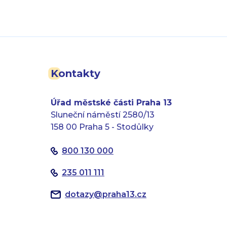
Kontakty
Úřad městské části Praha 13
Sluneční náměstí 2580/13
158 00 Praha 5 - Stodůlky
800 130 000
235 011 111
dotazy
@
praha13.cz