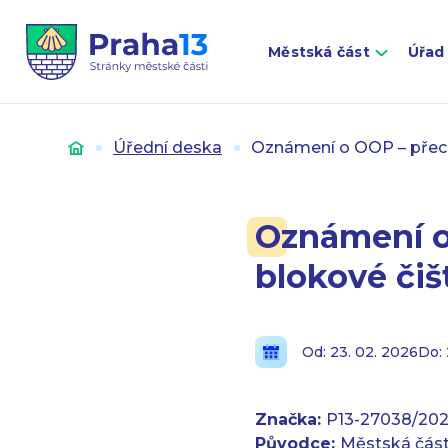
Městská část
Úřad
Úvod
Úřední deska
Oznámení o OOP – přech
Oznámení o
blokové čiš
Od: 23. 02. 2026
Do: 
Značka:
P13-27038/202
Původce:
Městská část