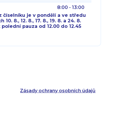
8:00 - 13:00
 číselníku je v pondělí a ve středu
10. 8., 12. 8., 17. 8., 19. 8. a 24. 8.
 polední pauza od 12.00 do 12.45
8:00 - 18:00
8:00 - 18:00
8:00 - 16:00
8:00 - 13:00
8:00 - 18:00
8:00 - 18:00
8:00 - 16:00
8:00 - 13:00
Zásady ochrany osobních údajů
8:00 - 14:30