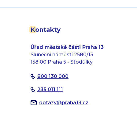
Kontakty
Úřad městské části Praha 13
Sluneční náměstí 2580/13
158 00 Praha 5 - Stodůlky
800 130 000
235 011 111
dotazy
@
praha13.cz