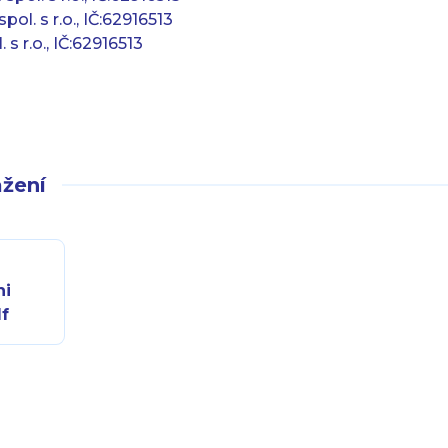
ol. s r.o., IČ:62916513
s r.o., IČ:62916513
žení
ni
f