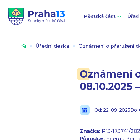
Městská část
Úřad
Úvod
Úřední deska
Oznámení o přerušení do
Oznámení o
08.10.2025 
Od: 22. 09. 2025
Do: 
Značka:
P13-173741/20
Původce:
Energo Praha s