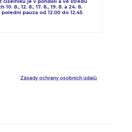
 číselníku je v pondělí a ve středu
10. 8., 12. 8., 17. 8., 19. 8. a 24. 8.
 polední pauza od 12.00 do 12.45
8:00 - 18:00
8:00 - 18:00
8:00 - 16:00
8:00 - 13:00
8:00 - 18:00
8:00 - 18:00
8:00 - 16:00
8:00 - 13:00
Zásady ochrany osobních údajů
8:00 - 14:30