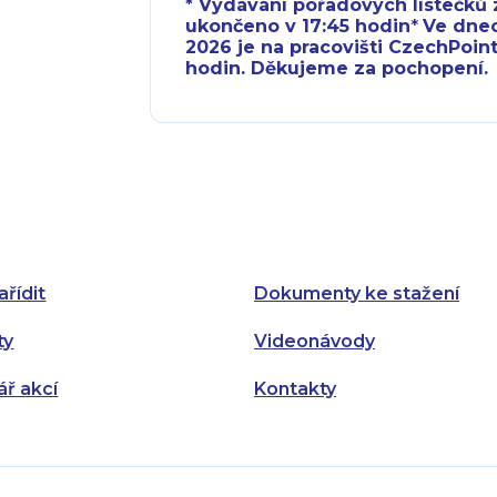
* Vydávání pořadových lístečků z
ukončeno v 17:45 hodin
*
Ve dnech 
2026 je na pracovišti CzechPoint
hodin. Děkujeme za pochopení.
Pondělí:
Pondělí:
Úterý:
Úterý:
Středa:
Středa:
Čtvrtek:
Čtvrtek:
ařídit
Dokumenty ke stažení
Pátek:
ty
Videonávody
ář akcí
Kontakty