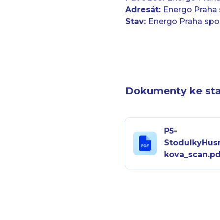
Adresát:
Energo Praha sp
Stav:
Energo Praha spol. 
Dokumenty ke sta
P5-
StodulkyHus
kova_scan.pd