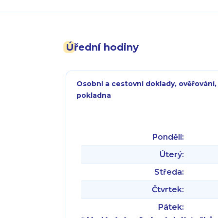
Úřední hodiny
Osobní a cestovní doklady, ověřování,
pokladna
Pondělí:
Úterý:
Středa:
Čtvrtek:
Pátek: