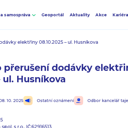
 a samospráva
Geoportál
Aktuality
Akce
Kariér
dávky elektřiny 08.10.2025 – ul. Husníkova
 přerušení dodávky elektři
– ul. Husníkova
08. 10. 2025
Ostatní oznámení
Odbor kancelář taj
25
pol. s r.o., IČ:62916513