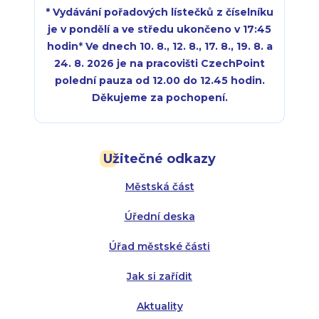
* Vydávání pořadových lístečků z číselníku
je v pondělí a ve středu ukončeno v 17:45
hodin
*
Ve dnech 10. 8., 12. 8., 17. 8., 19. 8. a
24. 8. 2026 je na pracovišti CzechPoint
polední pauza od 12.00 do 12.45 hodin.
Děkujeme za pochopení.
Pondělí:
Pondělí:
8:00 - 18:00
8:00 - 18:00
Užitečné odkazy
Úterý:
Úterý:
8:00 - 16:00
8:00 - 13:00
Městská část
Středa:
Středa:
8:00 - 18:00
8:00 - 18:00
Úřední deska
Čtvrtek:
Čtvrtek:
8:00 - 16:00
8:00 - 13:00
Úřad městské části
Pátek:
8:00 - 14:30
Jak si zařídit
Aktuality