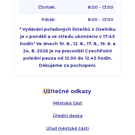
Čtvrtek:
8:00 - 13:00
Pátek:
8:00 - 13:00
* Vydávání pořadových lístečků z číselníku
je v pondělí a ve středu ukončeno v 17:45
hodin
*
Ve dnech 10. 8., 12. 8., 17. 8., 19. 8. a
24. 8. 2026 je na pracovišti CzechPoint
polední pauza od 12.00 do 12.45 hodin.
Děkujeme za pochopení.
Pondělí:
Pondělí:
8:00 - 18:00
8:00 - 18:00
Užitečné odkazy
Úterý:
Úterý:
8:00 - 16:00
8:00 - 13:00
Městská část
Středa:
Středa:
8:00 - 18:00
8:00 - 18:00
Úřední deska
Čtvrtek:
Čtvrtek:
8:00 - 16:00
8:00 - 13:00
Úřad městské části
Pátek:
8:00 - 14:30