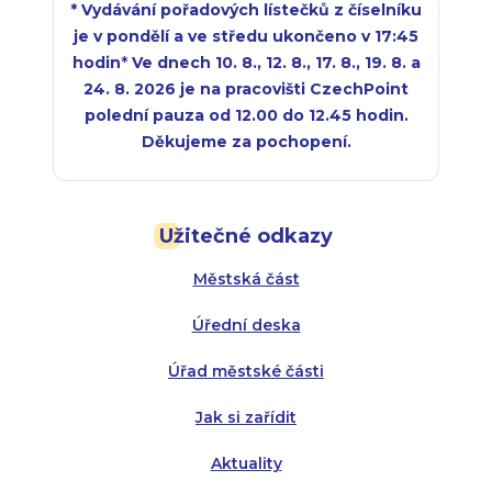
* Vydávání pořadových lístečků z číselníku
je v pondělí a ve středu ukončeno v 17:45
hodin
*
Ve dnech 10. 8., 12. 8., 17. 8., 19. 8. a
24. 8. 2026 je na pracovišti CzechPoint
polední pauza od 12.00 do 12.45 hodin.
Děkujeme za pochopení.
Pondělí:
Pondělí:
8:00 - 18:00
8:00 - 18:00
Užitečné odkazy
Úterý:
Úterý:
8:00 - 16:00
8:00 - 13:00
Městská část
Středa:
Středa:
8:00 - 18:00
8:00 - 18:00
Úřední deska
Čtvrtek:
Čtvrtek:
8:00 - 16:00
8:00 - 13:00
Úřad městské části
Pátek:
8:00 - 14:30
Jak si zařídit
Aktuality