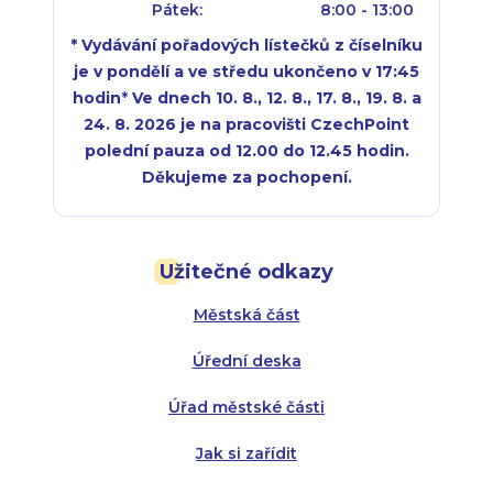
Pátek:
8:00 - 13:00
* Vydávání pořadových lístečků z číselníku
je v pondělí a ve středu ukončeno v 17:45
hodin
*
Ve dnech 10. 8., 12. 8., 17. 8., 19. 8. a
24. 8. 2026 je na pracovišti CzechPoint
polední pauza od 12.00 do 12.45 hodin.
Děkujeme za pochopení.
Pondělí:
Pondělí:
8:00 - 18:00
8:00 - 18:00
Užitečné odkazy
Úterý:
Úterý:
8:00 - 16:00
8:00 - 13:00
Městská část
Středa:
Středa:
8:00 - 18:00
8:00 - 18:00
Úřední deska
Čtvrtek:
Čtvrtek:
8:00 - 16:00
8:00 - 13:00
Úřad městské části
Pátek:
8:00 - 14:30
Jak si zařídit