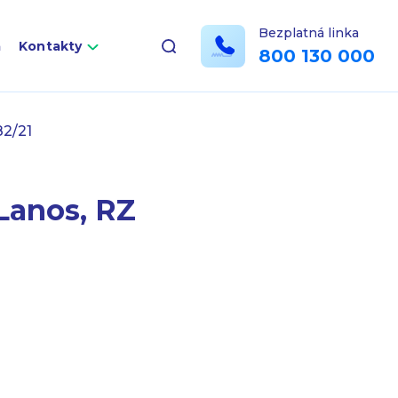
Bezplatná linka
a
Kontakty
800 130 000
82/21
Lanos, RZ