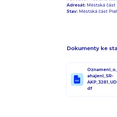
Adresát:
Městská část 
Stav:
Městská část Pra
Dokumenty ke sta
Oznameni_o
ahajeni_SR-
AKP_3281_UD
df