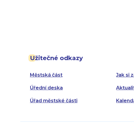
Užitečné odkazy
Městská část
Jak si z
Úřední deska
Aktuali
Úřad městské části
Kalend