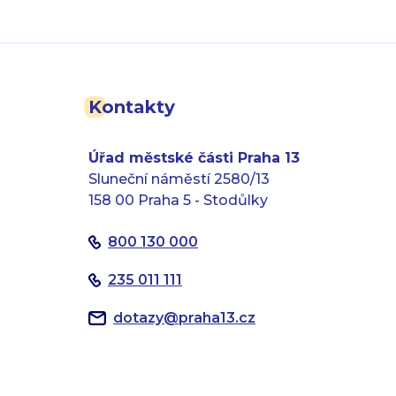
Kontakty
Úřad městské části Praha 13
Sluneční náměstí 2580/13
158 00 Praha 5 - Stodůlky
800 130 000
235 011 111
dotazy
@
praha13.cz