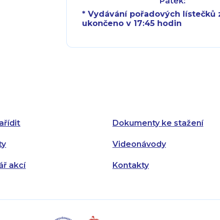
Pátek:
* Vydávání pořadových lístečků z
ukončeno v 17:45 hodin
Pondělí:
Pondělí:
Úterý:
Úterý:
Středa:
Středa:
Čtvrtek:
Čtvrtek:
ařídit
Dokumenty ke stažení
Pátek:
ty
Videonávody
ář akcí
Kontakty