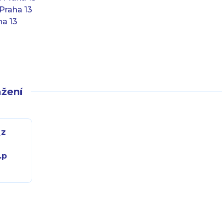
Praha 13
ha 13
žení
_z
.p