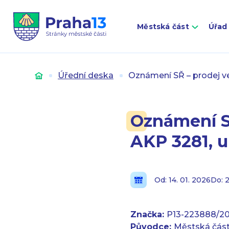
Městská část
Úřad
Úvod
Úřední deska
Oznámení SŘ – prodej v
Oznámení S
AKP 3281, u
Od: 14. 01. 2026
Do: 2
Značka:
P13-223888/2
Původce:
Městská část