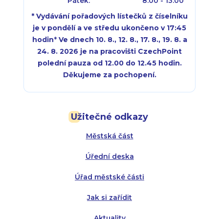
Pátek:
8:00 - 13:00
* Vydávání pořadových lístečků z číselníku
je v pondělí a ve středu ukončeno v 17:45
hodin
*
Ve dnech 10. 8., 12. 8., 17. 8., 19. 8. a
24. 8. 2026 je na pracovišti CzechPoint
polední pauza od 12.00 do 12.45 hodin.
Děkujeme za pochopení.
Pondělí:
Pondělí:
8:00 - 18:00
8:00 - 18:00
Užitečné odkazy
Úterý:
Úterý:
8:00 - 16:00
8:00 - 13:00
Městská část
Středa:
Středa:
8:00 - 18:00
8:00 - 18:00
Úřední deska
Čtvrtek:
Čtvrtek:
8:00 - 16:00
8:00 - 13:00
Úřad městské části
Pátek:
8:00 - 14:30
Jak si zařídit
Aktuality