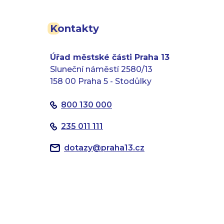
Kontakty
Úřad městské části Praha 13
Sluneční náměstí 2580/13
158 00 Praha 5 - Stodůlky
800 130 000
235 011 111
dotazy
@
praha13.cz