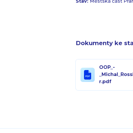
Stav:
Městská část Pra
Dokumenty ke sta
OOP_-
_Michal_Ross
r.pdf