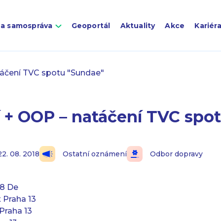
 a samospráva
Geoportál
Aktuality
Akce
Kariér
áčení TVC spotu "Sundae"
 + OOP – natáčení TVC spo
22. 08. 2018
Ostatní oznámení
Odbor dopravy
8 De
 Praha 13
Praha 13