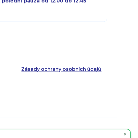
 polední pauza od 12.00 do 12.45
8:00 - 18:00
8:00 - 18:00
8:00 - 16:00
8:00 - 13:00
8:00 - 18:00
8:00 - 18:00
8:00 - 16:00
8:00 - 13:00
Zásady ochrany osobních údajů
8:00 - 14:30