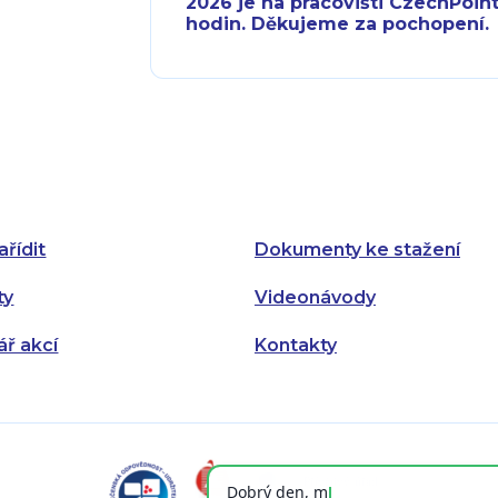
2026 je na pracovišti CzechPoint
hodin. Děkujeme za pochopení.
Pondělí:
Pondělí:
Úterý:
Úterý:
Středa:
Středa:
Čtvrtek:
Čtvrtek:
ařídit
Dokumenty ke stažení
Pátek:
ty
Videonávody
ář akcí
Kontakty