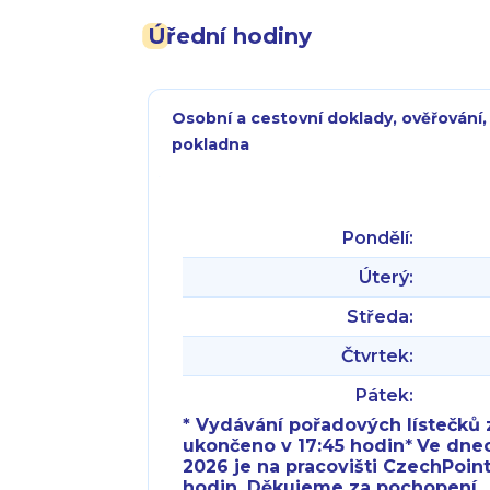
Úřední hodiny
Osobní a cestovní doklady, ověřování,
pokladna
Pondělí:
Úterý:
Středa:
Čtvrtek:
Pátek:
* Vydávání pořadových lístečků z
ukončeno v 17:45 hodin
*
Ve dnech 
2026 je na pracovišti CzechPoint
hodin. Děkujeme za pochopení.