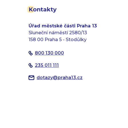
Kontakty
Úřad městské části Praha 13
Sluneční náměstí 2580/13
158 00 Praha 5 - Stodůlky
800 130 000
235 011 111
dotazy
@
praha13.cz