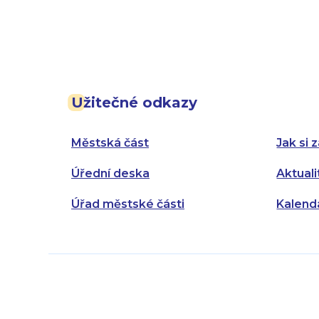
Užitečné odkazy
Městská část
Jak si z
Úřední deska
Aktuali
Úřad městské části
Kalend