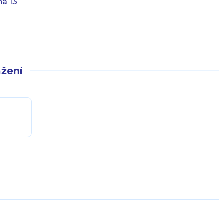
ha 13
žení