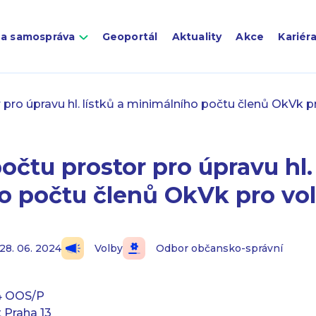
 a samospráva
Geoportál
Aktuality
Akce
Kariér
 pro úpravu hl. lístků a minimálního počtu členů OkVk p
očtu prostor pro úpravu hl. 
o počtu členů OkVk pro vo
 28. 06. 2024
Volby
Odbor občansko-správní
4 OOS/P
 Praha 13