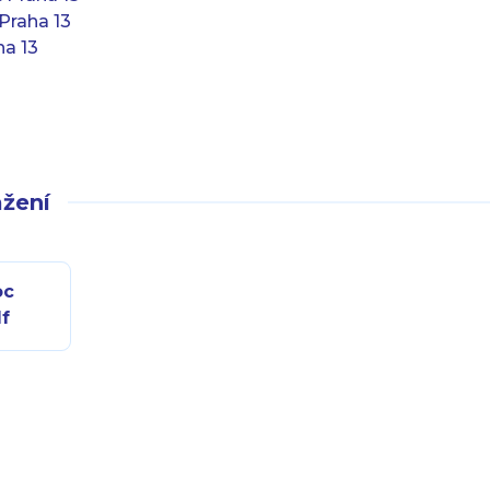
Praha 13
ha 13
žení
oc
df