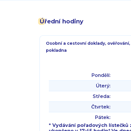
Úřední hodiny
Osobní a cestovní doklady, ověřování,
pokladna
Pondělí:
Úterý:
Středa:
Čtvrtek:
Pátek:
* Vydávání pořadových lístečků z
ukončeno v 17:45 hodin
*
Ve dnech 