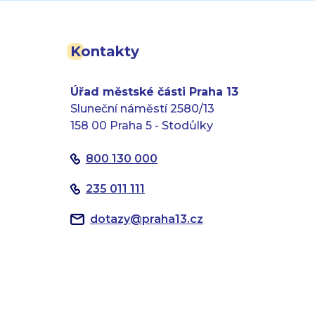
Kontakty
Úřad městské části Praha 13
Sluneční náměstí 2580/13
158 00 Praha 5 - Stodůlky
800 130 000
235 011 111
dotazy
@
praha13.cz