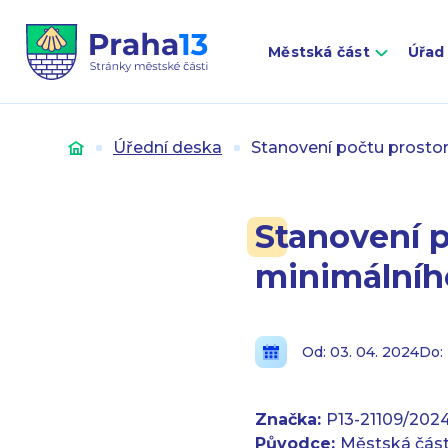
Městská část
Úřad
Úvod
Úřední deska
Stanovení počtu prostor
Stanovení p
minimálníh
Od: 03. 04. 2024
Do:
Značka:
P13-21109/202
Původce:
Městská část