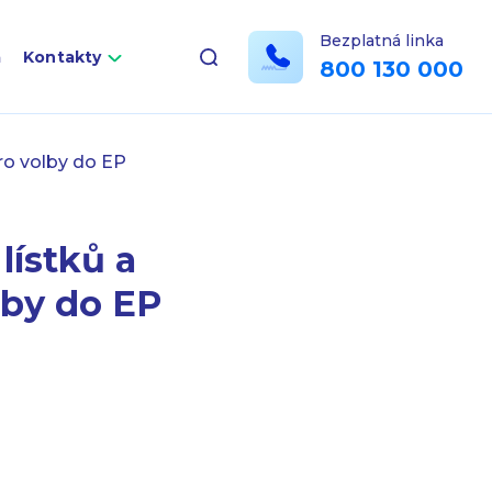
Bezplatná linka
a
Kontakty
800 130 000
ro volby do EP
lístků a
lby do EP