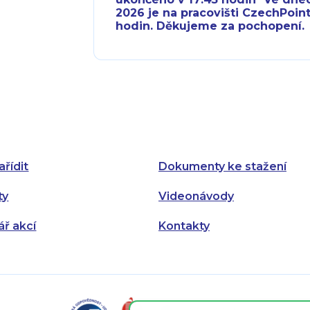
2026 je na pracovišti CzechPoint
hodin. Děkujeme za pochopení.
Pondělí:
Pondělí:
Úterý:
Úterý:
Středa:
Středa:
Čtvrtek:
Čtvrtek:
ařídit
Dokumenty ke stažení
Pátek:
ty
Videonávody
ář akcí
Kontakty