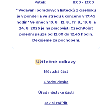
Pátek:
8:00 - 13:00
* Vydávání pořadových lístečků z číselníku
je v pondělí a ve středu ukončeno v 17:45
hodin
*
Ve dnech 10. 8., 12. 8., 17. 8., 19. 8. a
24. 8. 2026 je na pracovišti CzechPoint
polední pauza od 12.00 do 12.45 hodin.
Děkujeme za pochopení.
Pondělí:
Pondělí:
8:00 - 18:00
8:00 - 18:00
Užitečné odkazy
Úterý:
Úterý:
8:00 - 16:00
8:00 - 13:00
Městská část
Středa:
Středa:
8:00 - 18:00
8:00 - 18:00
Úřední deska
Čtvrtek:
Čtvrtek:
8:00 - 16:00
8:00 - 13:00
Úřad městské části
Pátek:
8:00 - 14:30
Jak si zařídit