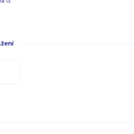
ha 13
žení