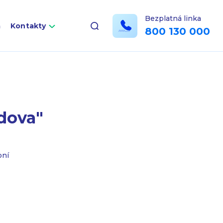
Bezplatná linka
a
Kontakty
800 130 000
dova"
bní