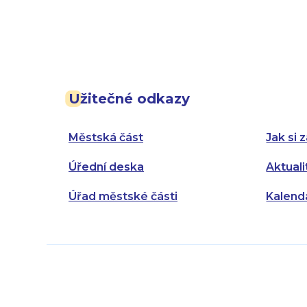
Užitečné odkazy
Městská část
Jak si z
Úřední deska
Aktuali
Úřad městské části
Kalend