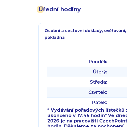
Úřední hodiny
Osobní a cestovní doklady, ověřování,
pokladna
Pondělí:
Úterý:
Středa:
Čtvrtek:
Pátek:
* Vydávání pořadových lístečků z
ukončeno v 17:45 hodin
*
Ve dnech 
2026 je na pracovišti CzechPoint
hodin. Děkujeme za pochopení.