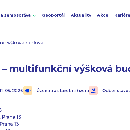
 a samospráva
Geoportál
Aktuality
Akce
Kariér
ční výšková budova"
 – multifunkční výšková bu
11. 05. 2026
Územní a stavební řízení
Odbor stave
6
 Praha 13
Praha 13