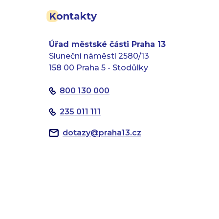
Kontakty
Úřad městské části Praha 13
Sluneční náměstí 2580/13
158 00 Praha 5 - Stodůlky
800 130 000
235 011 111
dotazy
@
praha13.cz