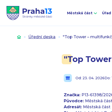
Městská část
Úřad
Úvod
Úřední deska
"Top Tower – multifunk
"Top Tower
Od: 23. 04. 2026
Do: 
Značka:
P13-61398/202
Původce:
Městská část
Adresát:
Městská část 