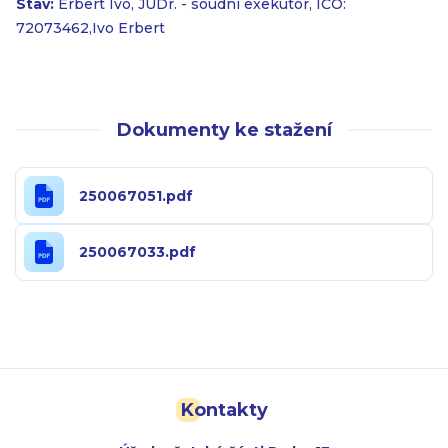
Stav:
Erbert Ivo, JUDr. - soudní exekutor, IČO:
72073462,Ivo Erbert
Dokumenty ke stažení
250067051.pdf
250067033.pdf
Kontakty