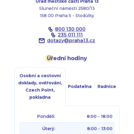
Úřad městské části Praha 13
Sluneční náměstí 2580/13
158 00 Praha 5 - Stodůlky
800 130 000
235 011 111
dotazy
@
praha13.cz
Úřední hodiny
Osobní a cestovní
doklady, ověřování,
Podatelna
Radnice
Czech Point,
pokladna
Pondělí:
8:00 - 18:00
Úterý:
8:00 - 13:00