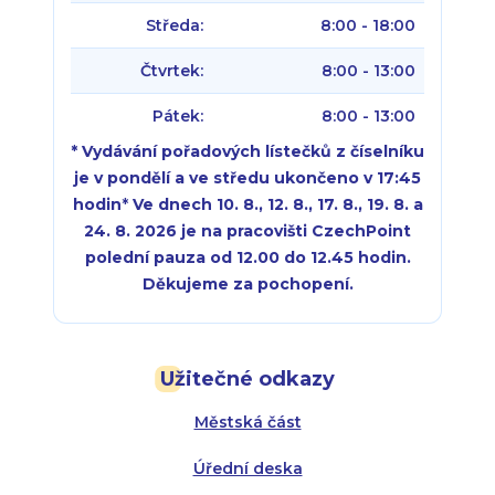
Středa:
8:00 - 18:00
Čtvrtek:
8:00 - 13:00
Pátek:
8:00 - 13:00
* Vydávání pořadových lístečků z číselníku
je v pondělí a ve středu ukončeno v 17:45
hodin
*
Ve dnech 10. 8., 12. 8., 17. 8., 19. 8. a
24. 8. 2026 je na pracovišti CzechPoint
polední pauza od 12.00 do 12.45 hodin.
Děkujeme za pochopení.
Pondělí:
Pondělí:
8:00 - 18:00
8:00 - 18:00
Užitečné odkazy
Úterý:
Úterý:
8:00 - 16:00
8:00 - 13:00
Městská část
Středa:
Středa:
8:00 - 18:00
8:00 - 18:00
Úřední deska
Čtvrtek:
Čtvrtek:
8:00 - 16:00
8:00 - 13:00