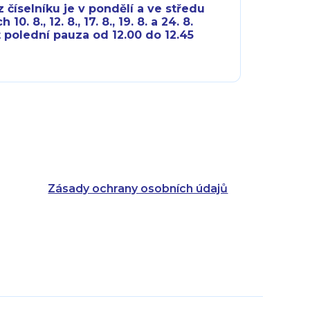
 číselníku je v pondělí a ve středu
10. 8., 12. 8., 17. 8., 19. 8. a 24. 8.
 polední pauza od 12.00 do 12.45
8:00 - 18:00
8:00 - 18:00
8:00 - 16:00
8:00 - 13:00
8:00 - 18:00
8:00 - 18:00
8:00 - 16:00
8:00 - 13:00
Zásady ochrany osobních údajů
8:00 - 14:30