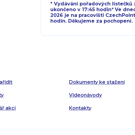
* Vydávání pořadových lístečků z
ukončeno v 17:45 hodin
*
Ve dnech 
2026 je na pracovišti CzechPoint
hodin. Děkujeme za pochopení.
Pondělí:
Pondělí:
Úterý:
Úterý:
Středa:
Středa:
Čtvrtek:
Čtvrtek:
ařídit
Dokumenty ke stažení
Pátek:
ty
Videonávody
ář akcí
Kontakty