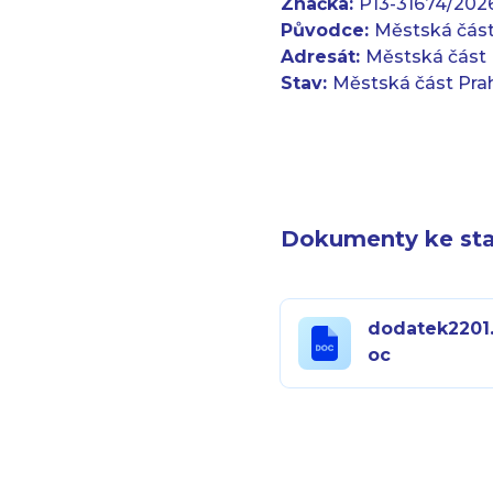
Značka:
P13-31674/2026
Původce:
Městská část
Adresát:
Městská část 
Stav:
Městská část Pra
Dokumenty ke sta
dodatek2201
oc