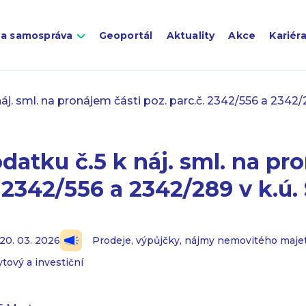
 a samospráva
Geoportál
Aktuality
Akce
Kariér
áj. sml. na pronájem části poz. parc.č. 2342/556 a 2342/
datku č.5 k náj. sml. na pr
. 2342/556 a 2342/289 v k.ú.
 20. 03. 2026
Prodeje, výpůjčky, nájmy nemovitého maj
tový a investiční