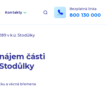
Bezplatná linka
a
Kontakty
800 130 000
289 v k.ú. Stodůlky
onájem části
 Stodůlky
etku a věcná břemena