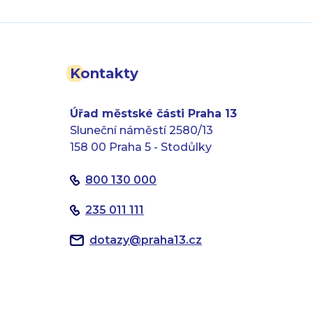
Kontakty
Úřad městské části Praha 13
Sluneční náměstí 2580/13
158 00 Praha 5 - Stodůlky
800 130 000
235 011 111
dotazy
@
praha13.cz