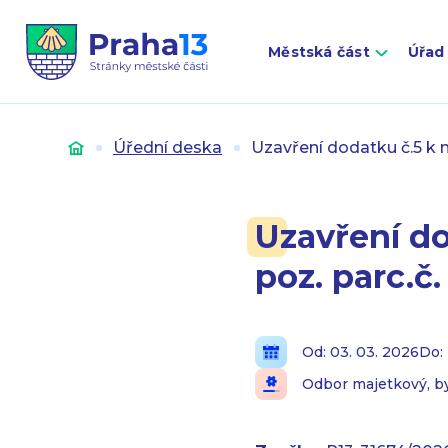
Městská část
Úřad
Úvod
Úřední deska
Uzavření dodatku č.5 k n
Uzavření do
poz. parc.č
Od: 03. 03. 2026
Do:
Odbor majetkový, by