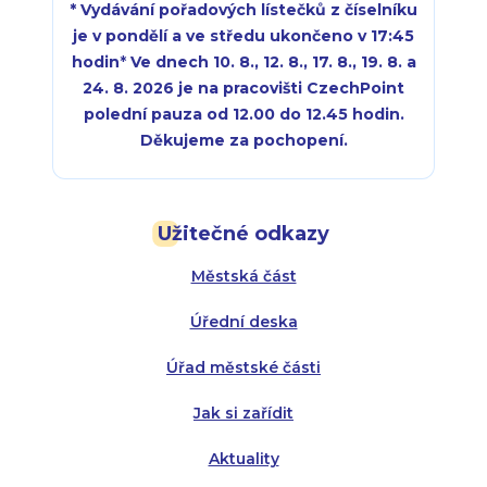
* Vydávání pořadových lístečků z číselníku
je v pondělí a ve středu ukončeno v 17:45
hodin
*
Ve dnech 10. 8., 12. 8., 17. 8., 19. 8. a
24. 8. 2026 je na pracovišti CzechPoint
polední pauza od 12.00 do 12.45 hodin.
Děkujeme za pochopení.
Pondělí:
Pondělí:
8:00 - 18:00
8:00 - 18:00
Užitečné odkazy
Úterý:
Úterý:
8:00 - 16:00
8:00 - 13:00
Městská část
Středa:
Středa:
8:00 - 18:00
8:00 - 18:00
Úřední deska
Čtvrtek:
Čtvrtek:
8:00 - 16:00
8:00 - 13:00
Úřad městské části
Pátek:
8:00 - 14:30
Jak si zařídit
Aktuality