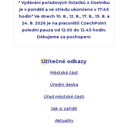
* Vydávání pořadových lístečků z číselníku
je v pondělí a ve středu ukončeno v 17:45
hodin
*
Ve dnech 10. 8., 12. 8., 17. 8., 19. 8. a
24. 8. 2026 je na pracovišti CzechPoint
polední pauza od 12.00 do 12.45 hodin.
Děkujeme za pochopení.
Pondělí:
Pondělí:
8:00 - 18:00
8:00 - 18:00
Užitečné odkazy
Úterý:
Úterý:
8:00 - 16:00
8:00 - 13:00
Městská část
Středa:
Středa:
8:00 - 18:00
8:00 - 18:00
Úřední deska
Čtvrtek:
Čtvrtek:
8:00 - 16:00
8:00 - 13:00
Úřad městské části
Pátek:
8:00 - 14:30
Jak si zařídit
Aktuality