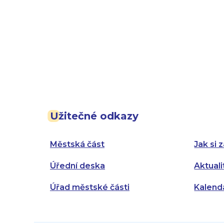
Užitečné odkazy
Městská část
Jak si z
Úřední deska
Aktuali
Úřad městské části
Kalend