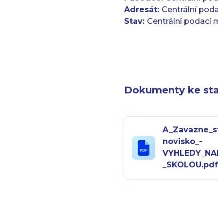
Adresát:
Centrální poda
Stav:
Centrální podací 
Dokumenty ke sta
A_Zavazne_s
novisko_-
VYHLEDY_NA
_SKOLOU.pd