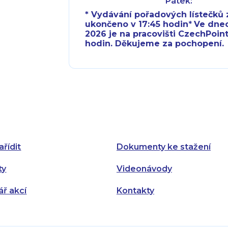
Pátek:
* Vydávání pořadových lístečků z
ukončeno v 17:45 hodin
*
Ve dnech 
2026 je na pracovišti CzechPoint
hodin. Děkujeme za pochopení.
Pondělí:
Pondělí:
Úterý:
Úterý:
Středa:
Středa:
Čtvrtek:
Čtvrtek:
ařídit
Dokumenty ke stažení
Pátek:
ty
Videonávody
ář akcí
Kontakty