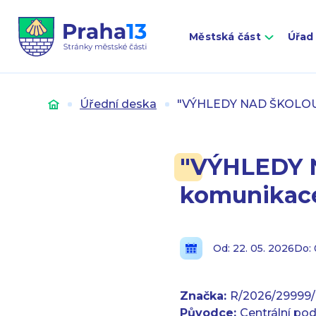
Městská část
Úřad
Úvod
Úřední deska
"VÝHLEDY NAD ŠKOLOU" –
"VÝHLEDY N
komunikace 
Od: 22. 05. 2026
Do: 
Značka:
R/2026/29999/
Původce:
Centrální pod