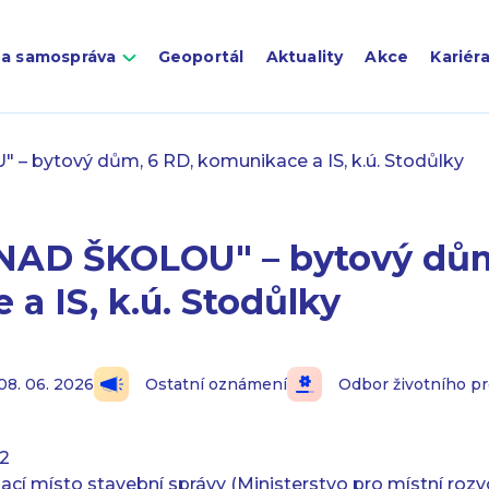
 a samospráva
Geoportál
Aktuality
Akce
Kariér
 bytový dům, 6 RD, komunikace a IS, k.ú. Stodůlky
AD ŠKOLOU" – bytový dům
a IS, k.ú. Stodůlky
08. 06. 2026
Ostatní oznámení
Odbor životního pr
2
ací místo stavební správy (Ministerstvo pro místní rozv