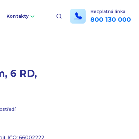
Bezplatná linka
a
Kontakty
800 130 000
, 6 RD,
ostředí
oj), IČO: 66002222