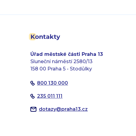
Kontakty
Úřad městské části Praha 13
Sluneční náměstí 2580/13
158 00 Praha 5 - Stodůlky
800 130 000
235 011 111
dotazy
@
praha13.cz