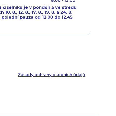
8:00 - 13:00
 číselníku je v pondělí a ve středu
10. 8., 12. 8., 17. 8., 19. 8. a 24. 8.
 polední pauza od 12.00 do 12.45
8:00 - 18:00
8:00 - 18:00
8:00 - 16:00
8:00 - 13:00
8:00 - 18:00
8:00 - 18:00
8:00 - 16:00
8:00 - 13:00
Zásady ochrany osobních údajů
8:00 - 14:30