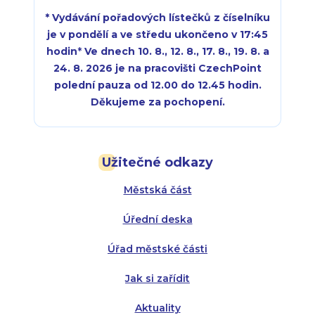
* Vydávání pořadových lístečků z číselníku
je v pondělí a ve středu ukončeno v 17:45
hodin
*
Ve dnech 10. 8., 12. 8., 17. 8., 19. 8. a
24. 8. 2026 je na pracovišti CzechPoint
polední pauza od 12.00 do 12.45 hodin.
Děkujeme za pochopení.
Pondělí:
Pondělí:
8:00 - 18:00
8:00 - 18:00
Užitečné odkazy
Úterý:
Úterý:
8:00 - 16:00
8:00 - 13:00
Městská část
Středa:
Středa:
8:00 - 18:00
8:00 - 18:00
Úřední deska
Čtvrtek:
Čtvrtek:
8:00 - 16:00
8:00 - 13:00
Úřad městské části
Pátek:
8:00 - 14:30
Jak si zařídit
Aktuality