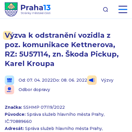
Výzva k odstranění vozidla z
poz. komunikace Kettnerova,
RZ: 5U57114, zn. Škoda Pickup,
Karel Kroupa
Od: 07. 04. 2022
Do: 08. 06. 2022
Výzvy
Odbor dopravy
Značka:
SSHMP 07119/2022
Původce:
Správa služeb hlavního města Prahy,
IČ:70889660
Adresát:
Správa služeb hlavního města Prahy,