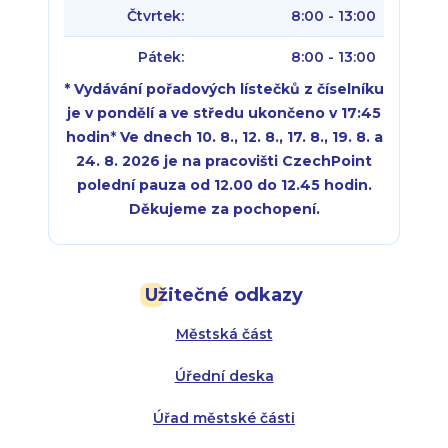
Čtvrtek:
8:00 - 13:00
Pátek:
8:00 - 13:00
* Vydávání pořadových lístečků z číselníku
je v pondělí a ve středu ukončeno v 17:45
hodin
*
Ve dnech 10. 8., 12. 8., 17. 8., 19. 8. a
24. 8. 2026 je na pracovišti CzechPoint
polední pauza od 12.00 do 12.45 hodin.
Děkujeme za pochopení.
Pondělí:
Pondělí:
8:00 - 18:00
8:00 - 18:00
Užitečné odkazy
Úterý:
Úterý:
8:00 - 16:00
8:00 - 13:00
Městská část
Středa:
Středa:
8:00 - 18:00
8:00 - 18:00
Úřední deska
Čtvrtek:
Čtvrtek:
8:00 - 16:00
8:00 - 13:00
Úřad městské části
Pátek:
8:00 - 14:30