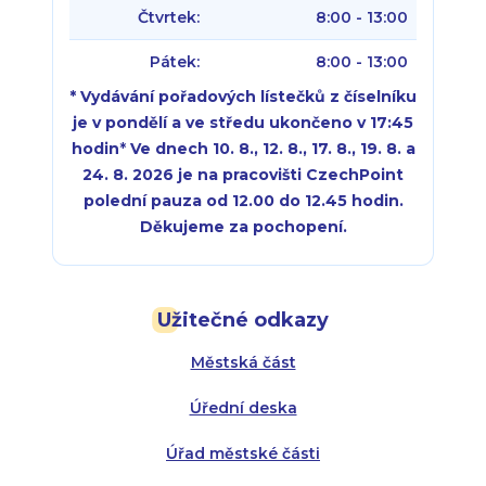
Čtvrtek:
8:00 - 13:00
Pátek:
8:00 - 13:00
* Vydávání pořadových lístečků z číselníku
je v pondělí a ve středu ukončeno v 17:45
hodin
*
Ve dnech 10. 8., 12. 8., 17. 8., 19. 8. a
24. 8. 2026 je na pracovišti CzechPoint
polední pauza od 12.00 do 12.45 hodin.
Děkujeme za pochopení.
Pondělí:
Pondělí:
8:00 - 18:00
8:00 - 18:00
Užitečné odkazy
Úterý:
Úterý:
8:00 - 16:00
8:00 - 13:00
Městská část
Středa:
Středa:
8:00 - 18:00
8:00 - 18:00
Úřední deska
Čtvrtek:
Čtvrtek:
8:00 - 16:00
8:00 - 13:00
Úřad městské části
Pátek:
8:00 - 14:30