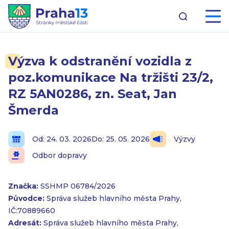
Výzva k odstranění vozidla z
poz.komunikace Na tržišti 23/2,
RZ 5AN0286, zn. Seat, Jan
Šmerda
Od: 24. 03. 2026
Do: 25. 05. 2026
Výzvy
Odbor dopravy
Značka:
SSHMP 06784/2026
Původce:
Správa služeb hlavního města Prahy,
IČ:70889660
Adresát:
Správa služeb hlavního města Prahy,