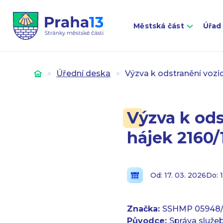
Městská část
Úřad
Úvod
Úřední deska
Výzva k odstranění vozi
Výzva k ods
hájek 2160/
Od: 17. 03. 2026
Do: 
Značka:
SSHMP 05948
Původce:
Správa služe