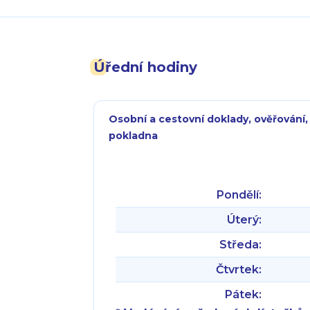
Úřední hodiny
Osobní a cestovní doklady, ověřování,
pokladna
Pondělí:
Úterý:
Středa:
Čtvrtek:
Pátek: