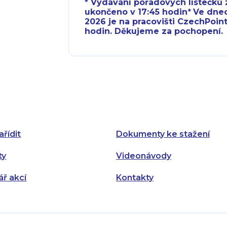
* Vydávání pořadových lístečků z
ukončeno v 17:45 hodin
*
Ve dnech 
2026 je na pracovišti CzechPoint
hodin. Děkujeme za pochopení.
Pondělí:
Pondělí:
Úterý:
Úterý:
Středa:
Středa:
Čtvrtek:
Čtvrtek:
ařídit
Dokumenty ke stažení
Pátek:
ty
Videonávody
ář akcí
Kontakty