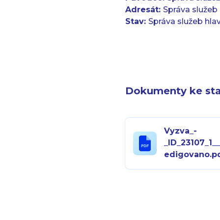
Adresát:
Správa služeb
Stav:
Správa služeb hla
Dokumenty ke sta
Vyzva_-
_ID_23107_1_
edigovano.p