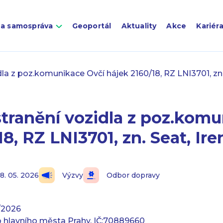
 a samospráva
Geoportál
Aktuality
Akce
Kariér
dla z poz.komunikace Ovčí hájek 2160/18, RZ LNI3701, zn
tranění vozidla z poz.komu
18, RZ LNI3701, zn. Seat, I
18. 05. 2026
Výzvy
Odbor dopravy
/2026
b hlavního města Prahy, IČ:70889660