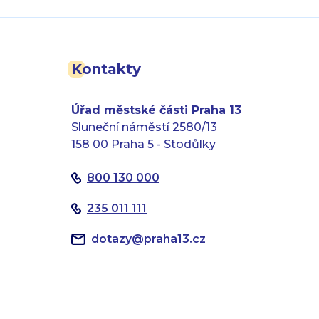
Kontakty
Úřad městské části Praha 13
Sluneční náměstí 2580/13
158 00 Praha 5 - Stodůlky
800 130 000
235 011 111
dotazy
@
praha13.cz