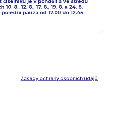
 číselníku je v pondělí a ve středu
10. 8., 12. 8., 17. 8., 19. 8. a 24. 8.
 polední pauza od 12.00 do 12.45
8:00 - 18:00
8:00 - 18:00
8:00 - 16:00
8:00 - 13:00
8:00 - 18:00
8:00 - 18:00
8:00 - 16:00
8:00 - 13:00
Zásady ochrany osobních údajů
8:00 - 14:30