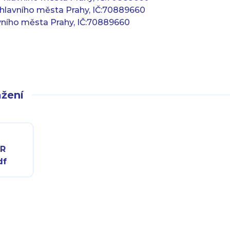
 hlavního města Prahy, IČ:70889660
vního města Prahy, IČ:70889660
žení
_R
df