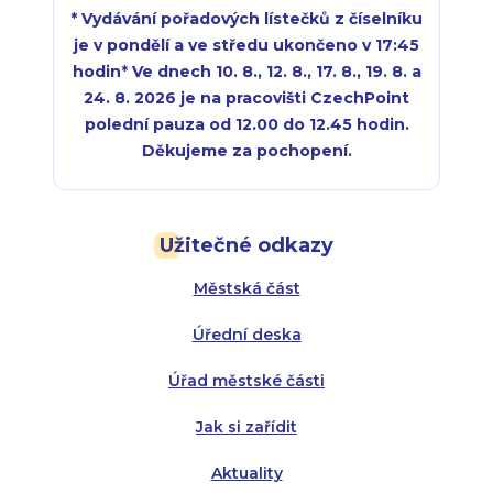
* Vydávání pořadových lístečků z číselníku
je v pondělí a ve středu ukončeno v 17:45
hodin
*
Ve dnech 10. 8., 12. 8., 17. 8., 19. 8. a
24. 8. 2026 je na pracovišti CzechPoint
polední pauza od 12.00 do 12.45 hodin.
Děkujeme za pochopení.
Pondělí:
Pondělí:
8:00 - 18:00
8:00 - 18:00
Užitečné odkazy
Úterý:
Úterý:
8:00 - 16:00
8:00 - 13:00
Městská část
Středa:
Středa:
8:00 - 18:00
8:00 - 18:00
Úřední deska
Čtvrtek:
Čtvrtek:
8:00 - 16:00
8:00 - 13:00
Úřad městské části
Pátek:
8:00 - 14:30
Jak si zařídit
Aktuality