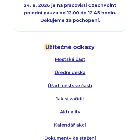
24. 8. 2026 je na pracovišti CzechPoint
polední pauza od 12.00 do 12.45 hodin.
Děkujeme za pochopení.
Pondělí:
Pondělí:
8:00 - 18:00
8:00 - 18:00
Užitečné odkazy
Úterý:
Úterý:
8:00 - 16:00
8:00 - 13:00
Městská část
Středa:
Středa:
8:00 - 18:00
8:00 - 18:00
Úřední deska
Čtvrtek:
Čtvrtek:
8:00 - 16:00
8:00 - 13:00
Úřad městské části
Pátek:
8:00 - 14:30
Jak si zařídit
Aktuality
Kalendář akcí
Dokumenty ke stažení