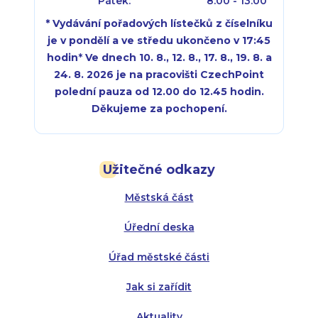
Pátek:
8:00 - 13:00
* Vydávání pořadových lístečků z číselníku
je v pondělí a ve středu ukončeno v 17:45
hodin
*
Ve dnech 10. 8., 12. 8., 17. 8., 19. 8. a
24. 8. 2026 je na pracovišti CzechPoint
polední pauza od 12.00 do 12.45 hodin.
Děkujeme za pochopení.
Pondělí:
Pondělí:
8:00 - 18:00
8:00 - 18:00
Užitečné odkazy
Úterý:
Úterý:
8:00 - 16:00
8:00 - 13:00
Městská část
Středa:
Středa:
8:00 - 18:00
8:00 - 18:00
Úřední deska
Čtvrtek:
Čtvrtek:
8:00 - 16:00
8:00 - 13:00
Úřad městské části
Pátek:
8:00 - 14:30
Jak si zařídit
Aktuality