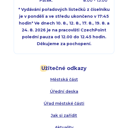
Pátek:
8:00 - 13:00
* Vydávání pořadových lístečků z číselníku
je v pondělí a ve středu ukončeno v 17:45
hodin
*
Ve dnech 10. 8., 12. 8., 17. 8., 19. 8. a
24. 8. 2026 je na pracovišti CzechPoint
polední pauza od 12.00 do 12.45 hodin.
Děkujeme za pochopení.
Pondělí:
Pondělí:
8:00 - 18:00
8:00 - 18:00
Užitečné odkazy
Úterý:
Úterý:
8:00 - 16:00
8:00 - 13:00
Městská část
Středa:
Středa:
8:00 - 18:00
8:00 - 18:00
Úřední deska
Čtvrtek:
Čtvrtek:
8:00 - 16:00
8:00 - 13:00
Úřad městské části
Pátek:
8:00 - 14:30
Jak si zařídit
Aktuality