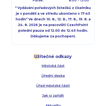
Pátek:
8:00 - 13:00
* Vydávání pořadových lístečků z číselníku
je v pondělí a ve středu ukončeno v 17:45
hodin
*
Ve dnech 10. 8., 12. 8., 17. 8., 19. 8. a
24. 8. 2026 je na pracovišti CzechPoint
polední pauza od 12.00 do 12.45 hodin.
Děkujeme za pochopení.
Pondělí:
Pondělí:
8:00 - 18:00
8:00 - 18:00
Užitečné odkazy
Úterý:
Úterý:
8:00 - 16:00
8:00 - 13:00
Městská část
Středa:
Středa:
8:00 - 18:00
8:00 - 18:00
Úřední deska
Čtvrtek:
Čtvrtek:
8:00 - 16:00
8:00 - 13:00
Úřad městské části
Pátek:
8:00 - 14:30
Jak si zařídit
Aktuality